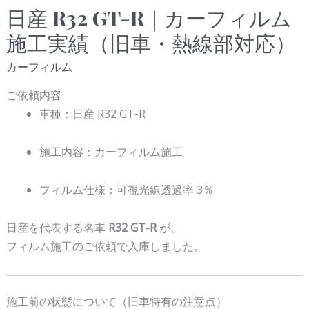
日産 R32 GT-R｜カーフィルム
日
産
施工実績（旧車・熱線部対応）
R32
カーフィルム
GT-
R
ご依頼内容
｜
車種：
日産
R32 GT-R
カ
ー
施工内容：カーフィルム施工
フ
ィ
フィルム仕様：可視光線透過率 3％
ル
ム
日産を代表する名車
R32 GT-R
が、
施
フィルム施工のご依頼で入庫しました。
工
実
績
施工前の状態について（旧車特有の注意点）