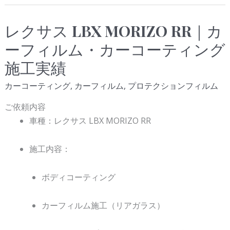
レクサス LBX MORIZO RR｜カ
レ
ク
ーフィルム・カーコーティング
サ
施工実績
ス
LBX
カーコーティング
,
カーフィルム
,
プロテクションフィルム
MORIZO
ご依頼内容
RR
車種：
レクサス
LBX MORIZO RR
｜
カ
施工内容：
ー
フ
ボディコーティング
ィ
ル
カーフィルム施工（リアガラス）
ム・
カ