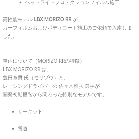
ヘッドライトプロテクションフィルム施工
ー
コ
高性能モデル
LBX MORIZO RR
が、
ー
カーフィルムおよびボディコート施工のご依頼で入庫しま
テ
した。
ィ
ン
グ
車両について（MORIZO RRの特徴）
施
LBX MORIZO RR は、
工
豊田章男
氏（モリゾウ）と、
実
レーシングドライバーの
佐々木雅弘
選手が
績
開発初期段階から関わった特別なモデルです。
サーキット
雪道