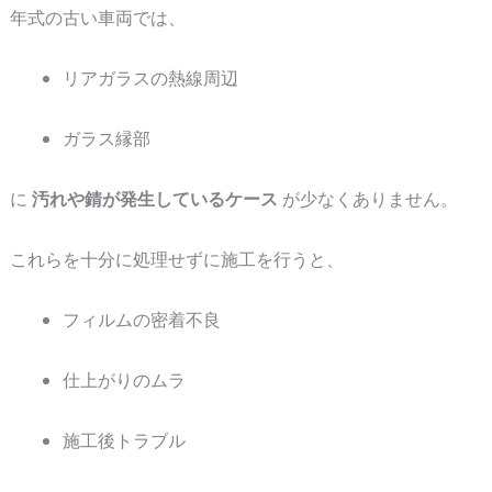
（旧
年式の古い車両では、
車・
熱
リアガラスの熱線周辺
線
部
ガラス縁部
対
応）
に
汚れや錆が発生しているケース
が少なくありません。
これらを十分に処理せずに施工を行うと、
フィルムの密着不良
仕上がりのムラ
施工後トラブル