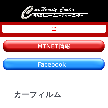
内
容
を
ス
MENU
キ
ッ
プ
カーフィルム