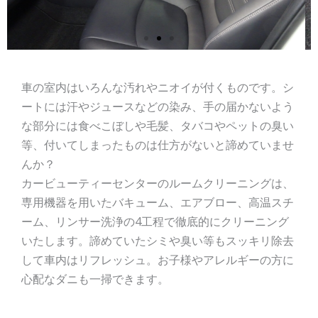
車の室内はいろんな汚れやニオイが付くものです。シ
ートには汗やジュースなどの染み、手の届かないよう
な部分には食べこぼしや毛髪、タバコやペットの臭い
等、付いてしまったものは仕方がないと諦めていませ
んか？
カービューティーセンターのルームクリーニングは、
専用機器を用いたバキューム、エアブロー、高温スチ
ーム、リンサー洗浄の4工程で徹底的にクリーニング
いたします。諦めていたシミや臭い等もスッキリ除去
して車内はリフレッシュ。お子様やアレルギーの方に
心配なダニも一掃できます。