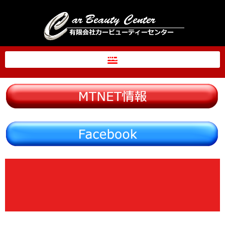
内
容
を
ス
MENU
キ
ッ
プ