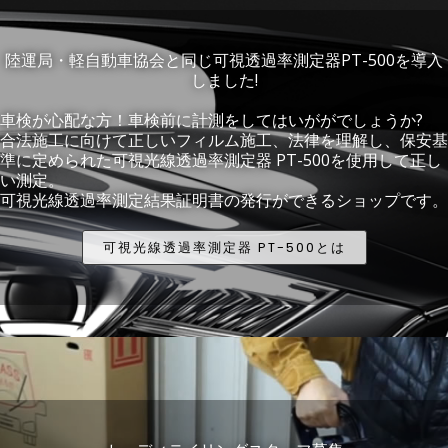
陸運局・軽自動車協会と同じ可視透過率測定器PT-500を導入
しました!
車検が心配な方！車検前に計測をしてはいががでしょうか?
合法施工に向けて正しいフィルム施工、法律を理解し、保安基
準に定められた可視光線透過率測定器 PT-500を使用して正し
い測定。
可視光線透過率測定結果証明書の発行ができるショップです。
可視光線透過率測定器 PT-500とは